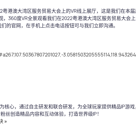
22粤港澳大湾区服务贸易大会上的VR线上展厅，这是我们在本届
观，360度VR全景观看我们在2022粤港澳大湾区服务贸易大
我们的官网，在手机上点击电话按钮可与我们立即沟通。
ml#a267,107.50367807201027,-3.0581503205555114,118.9432
P为核心，通过自主研发和联合研发，为全球玩家提供精品IP游戏
为粉丝创造精品内容和互动体验，打造世界级IP！
板块
»