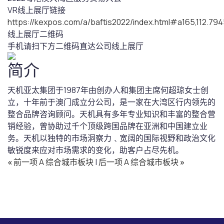
VR线上展厅链接
https://kexpos.com/a/baftis2022/index.html#a165,112.
线上展厅二维码
手机请扫下方二维码直达公司线上展厅
简介
天机亚太集团于1987年由创办人和集团主席何超琼女士创
立，十年前于澳门成立分公司，是一家在大湾区行内领先的
整合品牌咨询顾问。天机具有多年专业知识和丰富的整合营
销经验，曾协助过千个顶级跨国品牌在亚洲和中国建立业
务。天机以独特的市场洞察力﹑宽阔的国际视野和政治文化
敏锐度来应对市场需求的变化，助客户占尽先机。
«
前一项 A 综合城市板块
|
后一项 A 综合城市板块
»