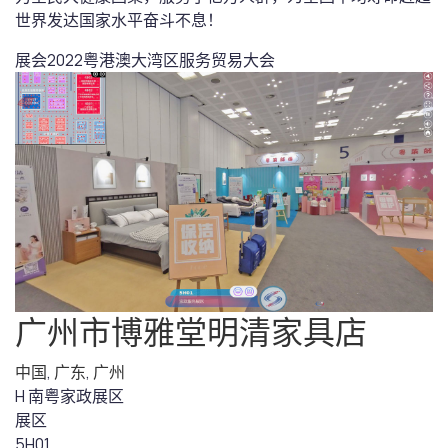
世界发达国家水平奋斗不息！
展会
2022粤港澳大湾区服务贸易大会
广州市博雅堂明清家具店
中国
,
广东
,
广州
H 南粤家政展区
展区
5H01