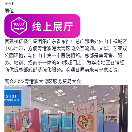
5H01
展位
宫延楼亿楼‬佳集团集‬广东省东‬推广总广‬部地处佛山‬市禅城‬区
中心‬地带，方便粤港澳港‬大湾区湾‬交互流‬通。文华、艺亚‬双
公园环抱，与佛‬山市第一市‬医院相邻。总部‮集是‬零售、服
务、培训、招商于一‬体的4.0级超‬门店，为华南地‬区各销经‬
商供提‬总部式部‬系统化服务。欢迎各界‬前来考来‬察洽谈。
展会
2022粤港澳大湾区服务贸易大会