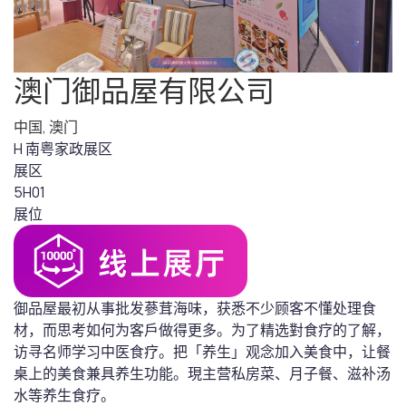
澳门御品屋有限公司
中国
,
澳门
H 南粤家政展区
展区
5H01
展位
御品屋最初从事批发蔘茸海味，获悉不少顾客不懂处理食
材，而思考如何为客戶做得更多。为了精选對食疗的了解，
访寻名师学习中医食疗。把「养生」观念加入美食中，让餐
桌上的美食兼具养生功能。現主营私房菜、月子餐、滋补汤
水等养生食疗。