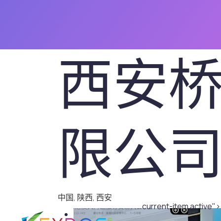
西安
.
限公
中国
,
陕西
,
西安
current-item active">