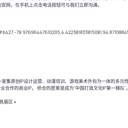
的官网，在手机上点击电话按钮可与我们立即沟通。
ml#b427,-78.97696447610205,4.422381833815081,94.871088
是一家集原创IP设计运营、动漫培训、游戏美术外包为一体的多元
合作的商业IP。 桥合的愿景是成为“中国打造文化IP第一梯队”
电竞展区
»